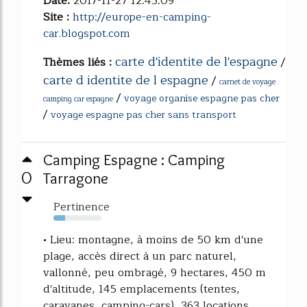
Date:
2017-11-27 12:45:09
Site :
http://europe-en-camping-
car.blogspot.com
carte d'identite de l'espagne
Thèmes liés :
/
carte d identite de l espagne
/
carnet de voyage
/
voyage organise espagne pas cher
camping car espagne
/
voyage espagne pas cher sans transport
Camping Espagne : Camping
0
Tarragone
Pertinence
24%
• Lieu: montagne, à moins de 50 km d'une
plage, accès direct à un parc naturel,
vallonné, peu ombragé, 9 hectares, 450 m
d'altitude, 145 emplacements (tentes,
caravanes, camping-cars), 363 locations