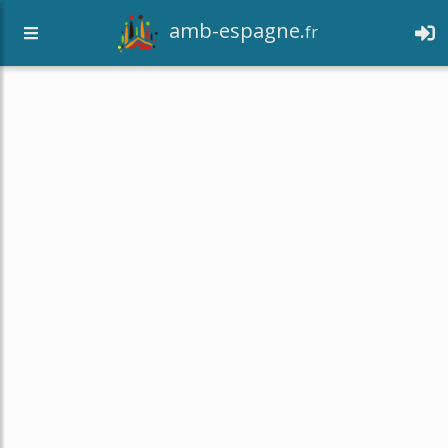
amb-espagne.
fr