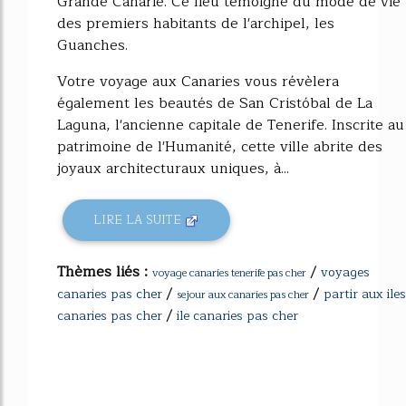
Grande Canarie. Ce lieu témoigne du mode de vie
des premiers habitants de l'archipel, les
Guanches.
Votre voyage aux Canaries vous révèlera
également les beautés de San Cristóbal de La
Laguna, l'ancienne capitale de Tenerife. Inscrite au
patrimoine de l'Humanité, cette ville abrite des
joyaux architecturaux uniques, à...
LIRE LA SUITE
Thèmes liés :
/
voyages
voyage canaries tenerife pas cher
/
/
canaries pas cher
partir aux iles
sejour aux canaries pas cher
/
canaries pas cher
ile canaries pas cher