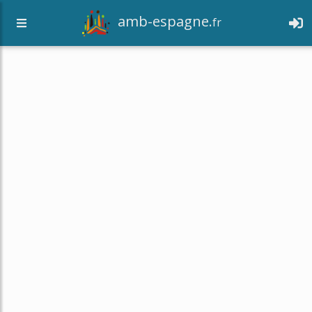
amb-espagne.
fr