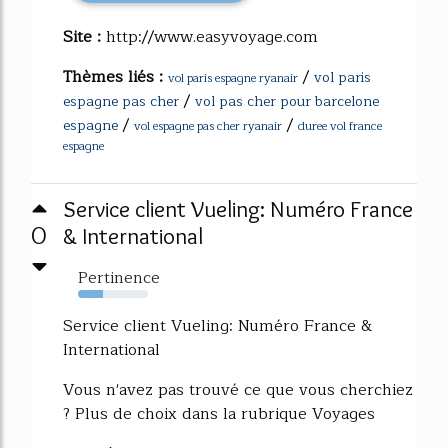
Site :
http://www.easyvoyage.com
Thèmes liés :
/
vol paris
vol paris espagne ryanair
/
espagne pas cher
vol pas cher pour barcelone
/
/
espagne
vol espagne pas cher ryanair
duree vol france
espagne
Service client Vueling: Numéro France
0
& International
Pertinence
35%
Service client Vueling: Numéro France &
International
Vous n'avez pas trouvé ce que vous cherchiez
? Plus de choix dans la rubrique Voyages