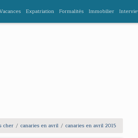
Vacances
Expatriation
Formalités
Immobilier
Intervi
s cher
canaries en avril
canaries en avril 2015