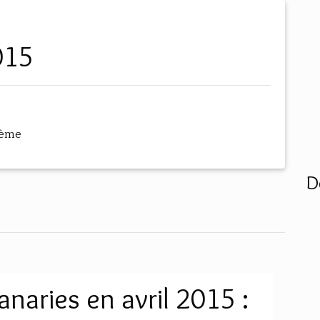
2015
hème
D
naries en avril 2015 :