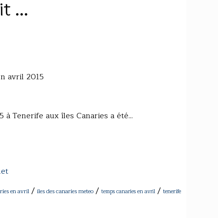
 ...
n avril 2015
à Tenerife aux îles Canaries a été...
net
/
/
/
ries en avril
iles des canaries meteo
tenerife
temps canaries en avril