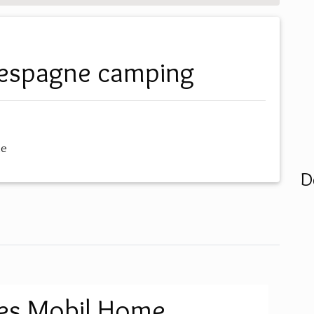
4 espagne camping
me
D
es Mobil Home