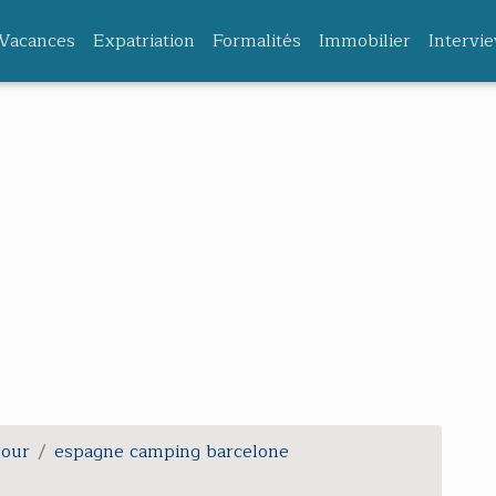
Vacances
Expatriation
Formalités
Immobilier
Intervi
jour
espagne camping barcelone