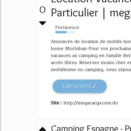
0
Particulier | me
Pertinence
54%
Annonces de location de mobils hom
home Morbihan-Pour vos prochaines
vacances au camping en famille Bel
accès libres. Réservez moins cher en
mobilhome en camping, vous séjour
LIRE LA SUITE
Site :
http://megacarga.com.do
Camping Espagne - Pr