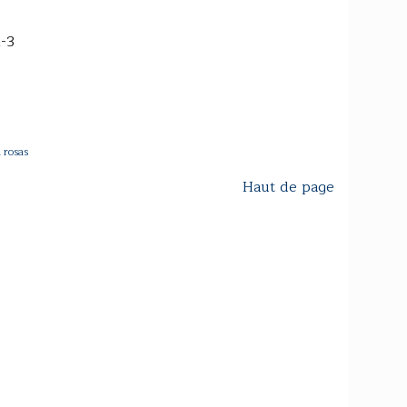
-3
 rosas
Haut de page