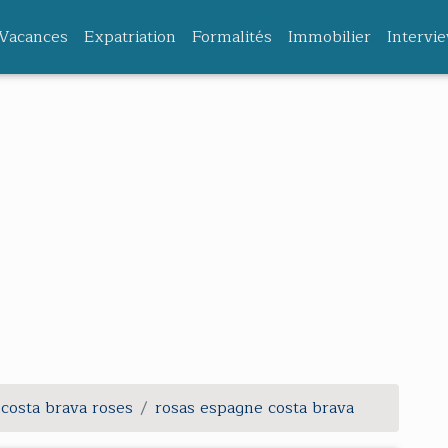
Vacances
Expatriation
Formalités
Immobilier
Intervi
costa brava roses
rosas espagne costa brava