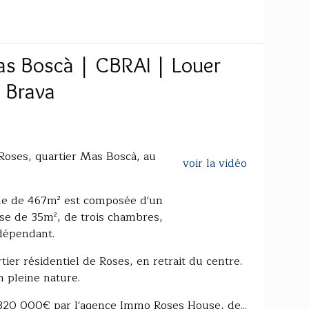
as Boscà | CBRAI | Louer
a Brava
Roses, quartier Mas Boscà, au
voir la vidéo
elle de 467m² est composée d'un
sse de 35m², de trois chambres,
ndépendant.
ier résidentiel de Roses, en retrait du centre.
n pleine nature.
 320 000€ par l'agence Immo Roses House, de...