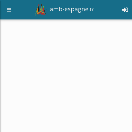
amb-espagne.
fr