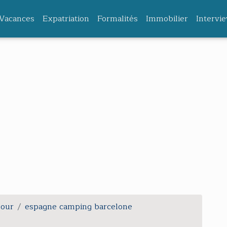
Vacances
Expatriation
Formalités
Immobilier
Intervi
jour
espagne camping barcelone