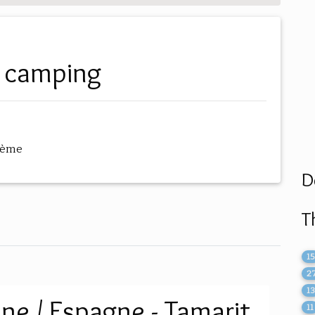
e camping
hème
D
T
1
2
1
e / Espagne - Tamarit
11