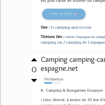
est plus facile de trouver un campin
LIRE LA SUITE
Site :
fr.camping-and-co.com
Thèmes liés :
visiter l'espagne en camp
camping car
/
camping de l espagne
Camping camping-car
0
espagne.net
Pertinence
46%
8. Camping & Bungalows Estanye
• Lieu: littoral, à moins de 20 km d'