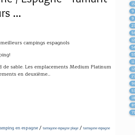
1
s ...
9
9
2
5
1
 meilleurs campings espagnols
5
ping!
5
11
ed de sable. Les emplacements Medium Platinum
1
cements en deuxième...
2
9
5
1
8
7
/
/
amping en espagne
tarragone espagne plage
tarragone espagne