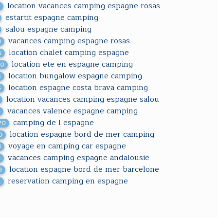
location vacances camping espagne rosas
5
estartit espagne camping
salou espagne camping
vacances camping espagne rosas
3
location chalet camping espagne
6
location ete en espagne camping
20
location bungalow espagne camping
4
location espagne costa brava camping
5
location vacances camping espagne salou
vacances valence espagne camping
2
camping de l espagne
70
location espagne bord de mer camping
0
voyage en camping car espagne
3
vacances camping espagne andalousie
8
location espagne bord de mer barcelone
9
reservation camping en espagne
1