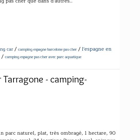
g pas cher que dans d'autres...
/
/
l'espagne en
ing car
camping espagne barcelone pas cher
/
camping espagne pas cher avec parc aquatique
 Tarragone - camping-
t
un parc naturel, plat, très ombragé, 1 hectare, 90