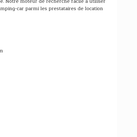
. Notre moteur de recherche facile à utiliser
amping-car parmi les prestataires de location
om