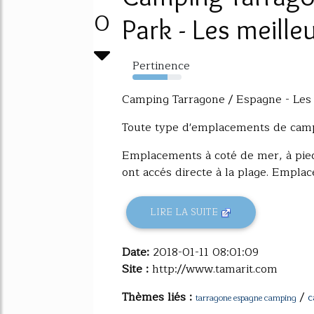
0
Park - Les meilleur
Pertinence
72%
Camping Tarragone / Espagne - Les
Toute type d'emplacements de cam
Emplacements à coté de mer, à pi
ont accés directe à la plage. Empla
LIRE LA SUITE
Date:
2018-01-11 08:01:09
Site :
http://www.tamarit.com
Thèmes liés :
/
c
tarragone espagne camping