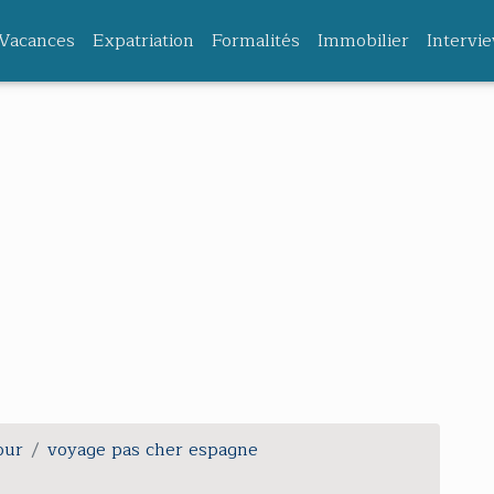
Vacances
Expatriation
Formalités
Immobilier
Intervi
our
voyage pas cher espagne