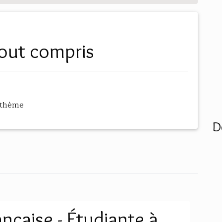
tout compris
 thème
D
nçaise - Étudiante à