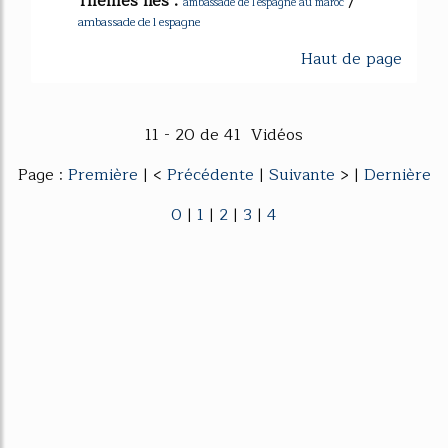
Thèmes liés :
/
ambassade de l'espagne au maroc
ambassade de l espagne
Haut de page
11 - 20 de 41 Vidéos
Page :
Première
| <
Précédente
|
Suivante
> |
Dernière
0
|
1
|
2
|
3
|
4