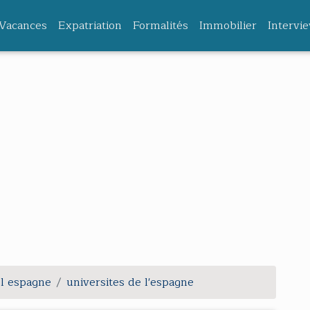
Vacances
Expatriation
Formalités
Immobilier
Intervi
l espagne
universites de l'espagne