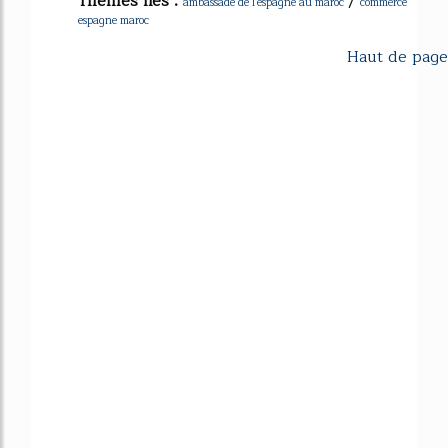
Thèmes liés :
/
ambassade de l'espagne au maroc
commerce
espagne maroc
Haut de page