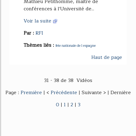
Mathieu Petithomme, maître de
conférences à l'Université de...
Voir la suite
Par :
RFI
Thèmes liés :
fete nationale de l espagne
Haut de page
31 - 38 de 38 Vidéos
Page :
Première
| <
Précédente
| Suivante > | Dernière
0
|
1
|
2
|
3